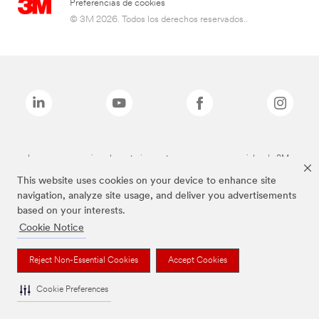
Preferencias de cookies
© 3M 2026. Todos los derechos reservados..
Las marcas mencionadas anteriormente son marcas comerciales de 3M.
This website uses cookies on your device to enhance site
navigation, analyze site usage, and deliver you advertisements
based on your interests.
Cookie Notice
Reject Non-Essential Cookies
Accept Cookies
Cookie Preferences