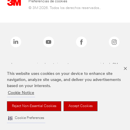
Preferencias de cookies
© 3M 2026. Todos los derechos reservados..
Las marcas mencionadas anteriormente son marcas comerciales de 3M.
This website uses cookies on your device to enhance site
navigation, analyze site usage, and deliver you advertisements
based on your interests.
Cookie Notice
Reject Non-Essential Cookies
Accept Cookies
Cookie Preferences