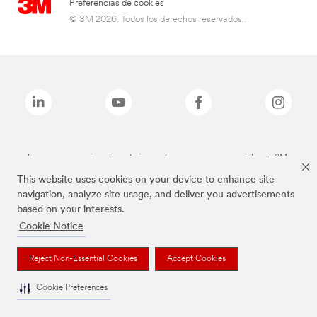
Preferencias de cookies
© 3M 2026. Todos los derechos reservados..
Las marcas mencionadas anteriormente son marcas comerciales de 3M.
This website uses cookies on your device to enhance site
navigation, analyze site usage, and deliver you advertisements
based on your interests.
Cookie Notice
Reject Non-Essential Cookies
Accept Cookies
Cookie Preferences