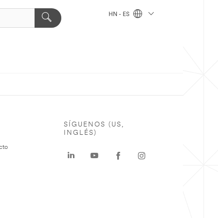
HN - ES
SÍGUENOS (US,
INGLÉS)
cto