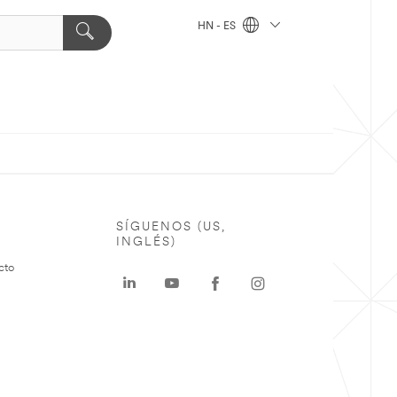
HN - ES
SÍGUENOS (US,
INGLÉS)
cto