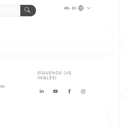
HN - ES
SÍGUENOS (US,
INGLÉS)
cto