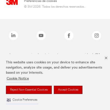
Preferencias de cookies
© 3M 2026. Todos los derechos reservados..
Las marcas mencionadas anteriormente son marcas comerciales de 3M.
This website uses cookies on your device to enhance site
navigation, analyze site usage, and deliver you advertisements
based on your interests.
Cookie Notice
Reject Non-Essential Cookies
Accept Cookies
Cookie Preferences