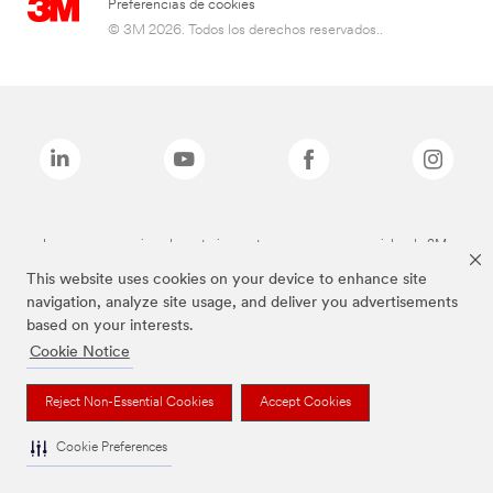
Preferencias de cookies
© 3M 2026. Todos los derechos reservados..
Las marcas mencionadas anteriormente son marcas comerciales de 3M.
This website uses cookies on your device to enhance site
navigation, analyze site usage, and deliver you advertisements
based on your interests.
Cookie Notice
Reject Non-Essential Cookies
Accept Cookies
Cookie Preferences