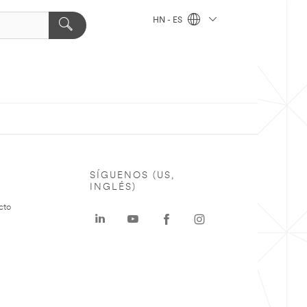
HN - ES
SÍGUENOS (US,
INGLÉS)
cto