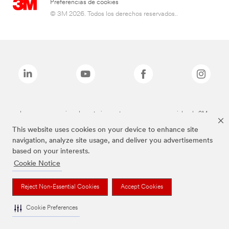
Preferencias de cookies
© 3M 2026. Todos los derechos reservados..
Las marcas mencionadas anteriormente son marcas comerciales de 3M.
This website uses cookies on your device to enhance site
navigation, analyze site usage, and deliver you advertisements
based on your interests.
Cookie Notice
Reject Non-Essential Cookies
Accept Cookies
Cookie Preferences