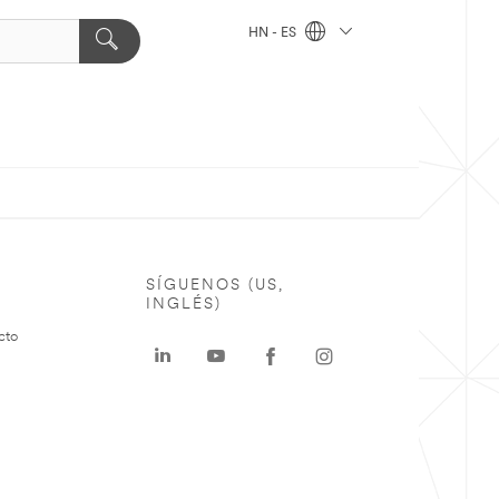
HN - ES
SÍGUENOS (US,
INGLÉS)
cto