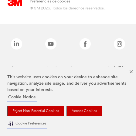
Preferencias de cookies
© 3M 2026. Todos los derechos reservados..
Las marcas mencionadas anteriormente son marcas comerciales de 3M.
This website uses cookies on your device to enhance site
navigation, analyze site usage, and deliver you advertisements
based on your interests.
Cookie Notice
Reject Non-Essential Cookies
Accept Cookies
Cookie Preferences