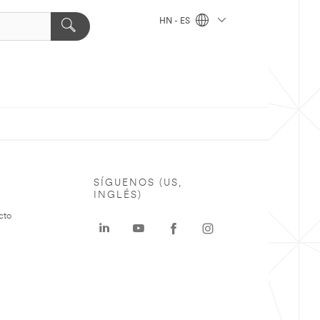
HN - ES
SÍGUENOS (US,
INGLÉS)
cto