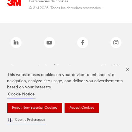
Preferencias de cookies
© 3M 2026. Todos los derechos reservados..
Las marcas mencionadas anteriormente son marcas comerciales de 3M.
This website uses cookies on your device to enhance site
navigation, analyze site usage, and deliver you advertisements
based on your interests.
Cookie Notice
Reject Non-Essential Cookies
Accept Cookies
Cookie Preferences