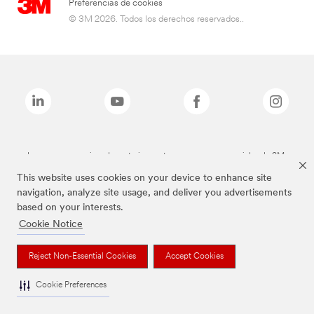
Preferencias de cookies
© 3M 2026. Todos los derechos reservados..
Las marcas mencionadas anteriormente son marcas comerciales de 3M.
This website uses cookies on your device to enhance site
navigation, analyze site usage, and deliver you advertisements
based on your interests.
Cookie Notice
Reject Non-Essential Cookies
Accept Cookies
Cookie Preferences