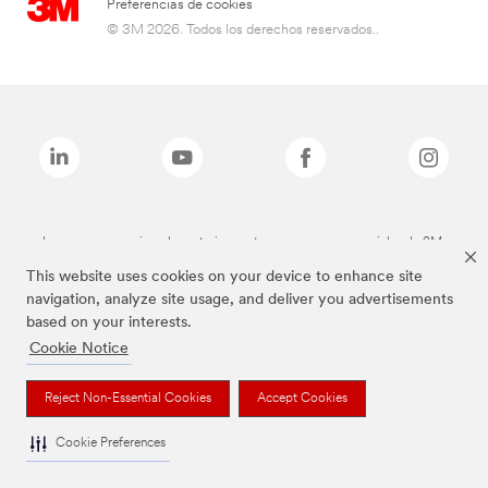
Preferencias de cookies
© 3M 2026. Todos los derechos reservados..
Las marcas mencionadas anteriormente son marcas comerciales de 3M.
This website uses cookies on your device to enhance site
navigation, analyze site usage, and deliver you advertisements
based on your interests.
Cookie Notice
Reject Non-Essential Cookies
Accept Cookies
Cookie Preferences