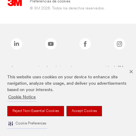
Preferencias de cookies
© 3M 2026. Todos los derechos reservados..
Las marcas mencionadas anteriormente son marcas comerciales de 3M.
This website uses cookies on your device to enhance site
navigation, analyze site usage, and deliver you advertisements
based on your interests.
Cookie Notice
Reject Non-Essential Cookies
Accept Cookies
Cookie Preferences