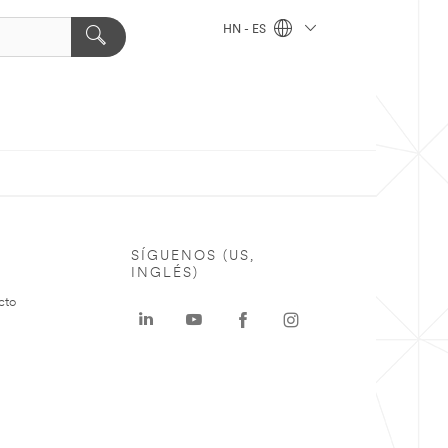
HN - ES
SÍGUENOS (US,
INGLÉS)
cto