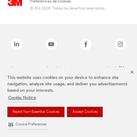
Preferencias de cookies
© 3M 2026. Todos los derechos reservados..
Las marcas mencionadas anteriormente son marcas comerciales de 3M.
This website uses cookies on your device to enhance site
navigation, analyze site usage, and deliver you advertisements
based on your interests.
Cookie Notice
Reject Non-Essential Cookies
Accept Cookies
Cookie Preferences