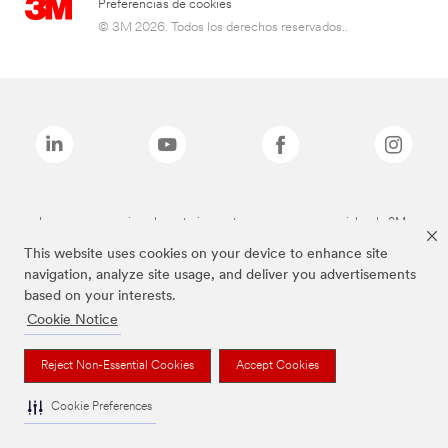
Preferencias de cookies
© 3M 2026. Todos los derechos reservados..
Las marcas mencionadas anteriormente son marcas comerciales de 3M.
This website uses cookies on your device to enhance site
navigation, analyze site usage, and deliver you advertisements
based on your interests.
Cookie Notice
Reject Non-Essential Cookies
Accept Cookies
Cookie Preferences