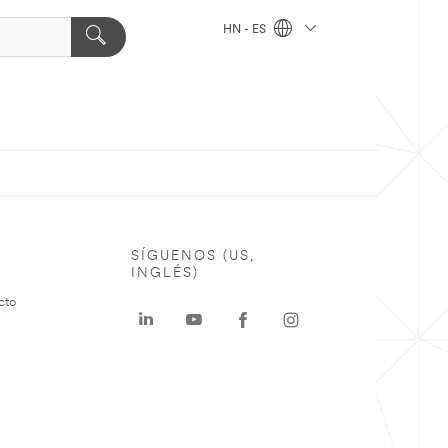
HN - ES
SÍGUENOS (US,
INGLÉS)
cto