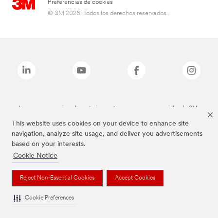
Preferencias de cookies
© 3M 2026. Todos los derechos reservados..
Las marcas mencionadas anteriormente son marcas comerciales de 3M.
This website uses cookies on your device to enhance site
navigation, analyze site usage, and deliver you advertisements
based on your interests.
Cookie Notice
Reject Non-Essential Cookies
Accept Cookies
Cookie Preferences