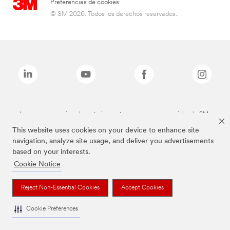
Preferencias de cookies
© 3M 2026. Todos los derechos reservados..
Las marcas mencionadas anteriormente son marcas comerciales de 3M.
This website uses cookies on your device to enhance site
navigation, analyze site usage, and deliver you advertisements
based on your interests.
Cookie Notice
Reject Non-Essential Cookies
Accept Cookies
Cookie Preferences