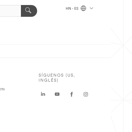
HN - ES
SÍGUENOS (US,
INGLÉS)
cto