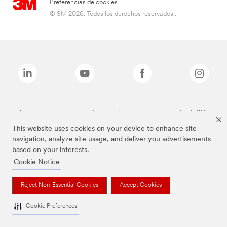
Preferencias de cookies
© 3M 2026. Todos los derechos reservados..
Las marcas mencionadas anteriormente son marcas comerciales de 3M.
This website uses cookies on your device to enhance site
navigation, analyze site usage, and deliver you advertisements
based on your interests.
Cookie Notice
Reject Non-Essential Cookies
Accept Cookies
Cookie Preferences