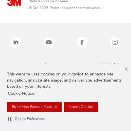
Preferencias de cookies
© 3M 2026. Todos los derechos reservados..
Las marcas mencionadas anteriormente son marcas comerciales de 3M.
This website uses cookies on your device to enhance site
navigation, analyze site usage, and deliver you advertisements
based on your interests.
Cookie Notice
Reject Non-Essential Cookies
Accept Cookies
Cookie Preferences