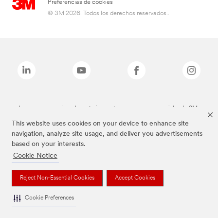
Preferencias de cookies
© 3M 2026. Todos los derechos reservados..
Las marcas mencionadas anteriormente son marcas comerciales de 3M.
This website uses cookies on your device to enhance site
navigation, analyze site usage, and deliver you advertisements
based on your interests.
Cookie Notice
Reject Non-Essential Cookies
Accept Cookies
Cookie Preferences