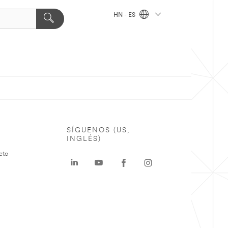
HN - ES
SÍGUENOS (US,
INGLÉS)
cto