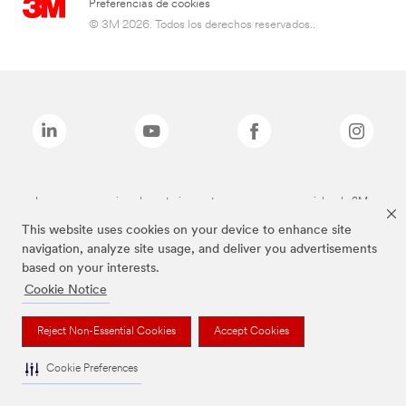
Preferencias de cookies
© 3M 2026. Todos los derechos reservados..
Las marcas mencionadas anteriormente son marcas comerciales de 3M.
This website uses cookies on your device to enhance site
navigation, analyze site usage, and deliver you advertisements
based on your interests.
Cookie Notice
Reject Non-Essential Cookies
Accept Cookies
Cookie Preferences