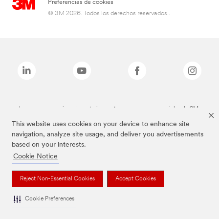
Preferencias de cookies
© 3M 2026. Todos los derechos reservados..
Las marcas mencionadas anteriormente son marcas comerciales de 3M.
This website uses cookies on your device to enhance site
navigation, analyze site usage, and deliver you advertisements
based on your interests.
Cookie Notice
Reject Non-Essential Cookies
Accept Cookies
Cookie Preferences