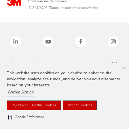
Preferencias de cookies
© 3M 2026. Todos los derechos reservados..
Las marcas mencionadas anteriormente son marcas comerciales de 3M.
This website uses cookies on your device to enhance site
navigation, analyze site usage, and deliver you advertisements
based on your interests.
Cookie Notice
Reject Non-Essential Cookies
Accept Cookies
Cookie Preferences