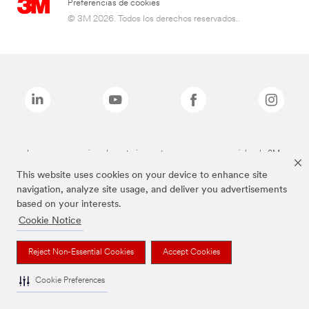
Preferencias de cookies
© 3M 2026. Todos los derechos reservados..
Las marcas mencionadas anteriormente son marcas comerciales de 3M.
This website uses cookies on your device to enhance site
navigation, analyze site usage, and deliver you advertisements
based on your interests.
Cookie Notice
Reject Non-Essential Cookies
Accept Cookies
Cookie Preferences