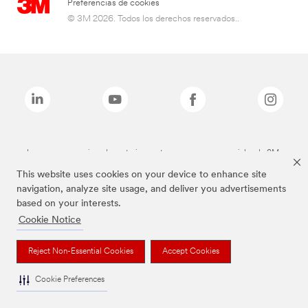
Preferencias de cookies
© 3M 2026. Todos los derechos reservados..
Las marcas mencionadas anteriormente son marcas comerciales de 3M.
This website uses cookies on your device to enhance site
navigation, analyze site usage, and deliver you advertisements
based on your interests.
Cookie Notice
Reject Non-Essential Cookies
Accept Cookies
Cookie Preferences