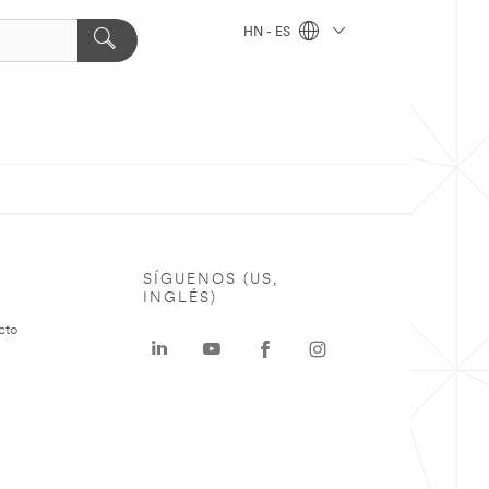
HN - ES
SÍGUENOS (US,
INGLÉS)
cto