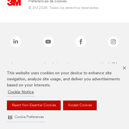
Preferencias de cookies
© 3M 2026. Todos los derechos reservados..
Las marcas mencionadas anteriormente son marcas comerciales de 3M.
This website uses cookies on your device to enhance site
navigation, analyze site usage, and deliver you advertisements
based on your interests.
Cookie Notice
Reject Non-Essential Cookies
Accept Cookies
Cookie Preferences