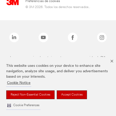
Preferencias de cookies
© 3M 2026. Todos los derechos reservados..
Las marcas mencionadas anteriormente son marcas comerciales de 3M.
This website uses cookies on your device to enhance site
navigation, analyze site usage, and deliver you advertisements
based on your interests.
Cookie Notice
Reject Non-Essential Cookies
Accept Cookies
Cookie Preferences