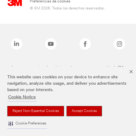
Preferencias de cookies
© 3M 2026. Todos los derechos reservados..
Las marcas mencionadas anteriormente son marcas comerciales de 3M.
This website uses cookies on your device to enhance site
navigation, analyze site usage, and deliver you advertisements
based on your interests.
Cookie Notice
Reject Non-Essential Cookies
Accept Cookies
Cookie Preferences