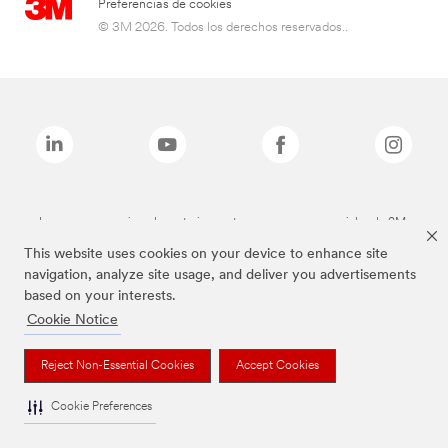
Preferencias de cookies
© 3M 2026. Todos los derechos reservados..
Las marcas mencionadas anteriormente son marcas comerciales de 3M.
This website uses cookies on your device to enhance site
navigation, analyze site usage, and deliver you advertisements
based on your interests.
Cookie Notice
Reject Non-Essential Cookies
Accept Cookies
Cookie Preferences