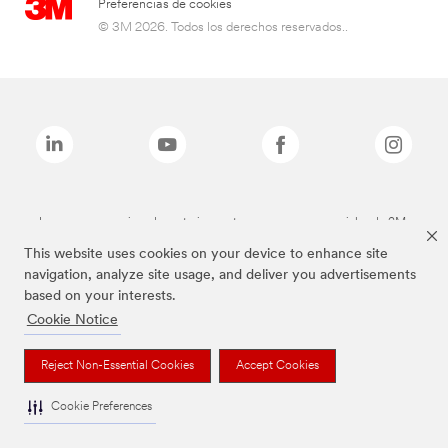
Preferencias de cookies
© 3M 2026. Todos los derechos reservados..
Las marcas mencionadas anteriormente son marcas comerciales de 3M.
This website uses cookies on your device to enhance site
navigation, analyze site usage, and deliver you advertisements
based on your interests.
Cookie Notice
Reject Non-Essential Cookies
Accept Cookies
Cookie Preferences