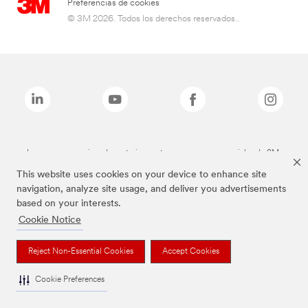
Preferencias de cookies
© 3M 2026. Todos los derechos reservados..
Las marcas mencionadas anteriormente son marcas comerciales de 3M.
This website uses cookies on your device to enhance site
navigation, analyze site usage, and deliver you advertisements
based on your interests.
Cookie Notice
Reject Non-Essential Cookies
Accept Cookies
Cookie Preferences