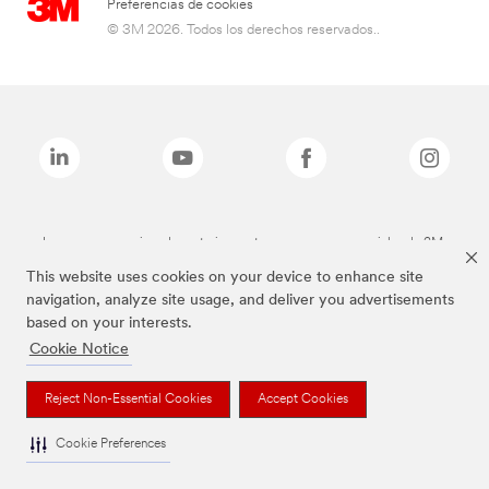
Preferencias de cookies
© 3M 2026. Todos los derechos reservados..
Las marcas mencionadas anteriormente son marcas comerciales de 3M.
This website uses cookies on your device to enhance site
navigation, analyze site usage, and deliver you advertisements
based on your interests.
Cookie Notice
Reject Non-Essential Cookies
Accept Cookies
Cookie Preferences