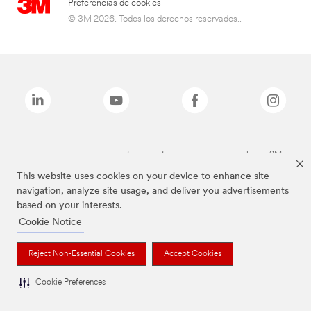
Preferencias de cookies
© 3M 2026. Todos los derechos reservados..
Las marcas mencionadas anteriormente son marcas comerciales de 3M.
This website uses cookies on your device to enhance site
navigation, analyze site usage, and deliver you advertisements
based on your interests.
Cookie Notice
Reject Non-Essential Cookies
Accept Cookies
Cookie Preferences