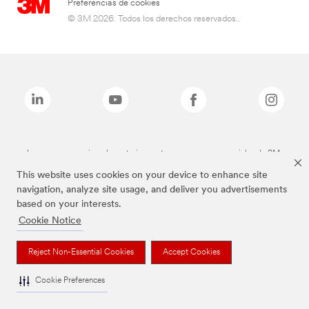
Preferencias de cookies
© 3M 2026. Todos los derechos reservados..
Las marcas mencionadas anteriormente son marcas comerciales de 3M.
This website uses cookies on your device to enhance site
navigation, analyze site usage, and deliver you advertisements
based on your interests.
Cookie Notice
Reject Non-Essential Cookies
Accept Cookies
Cookie Preferences