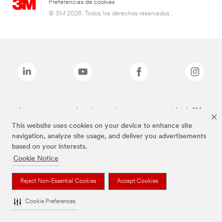
Preferencias de cookies
© 3M 2026. Todos los derechos reservados..
Las marcas mencionadas anteriormente son marcas comerciales de 3M.
This website uses cookies on your device to enhance site
navigation, analyze site usage, and deliver you advertisements
based on your interests.
Cookie Notice
Reject Non-Essential Cookies
Accept Cookies
Cookie Preferences