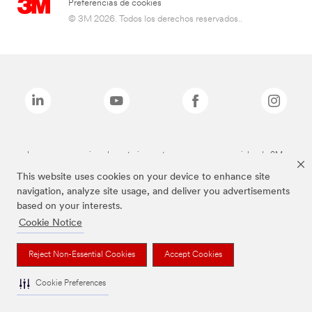
Preferencias de cookies
© 3M 2026. Todos los derechos reservados..
Las marcas mencionadas anteriormente son marcas comerciales de 3M.
This website uses cookies on your device to enhance site
navigation, analyze site usage, and deliver you advertisements
based on your interests.
Cookie Notice
Reject Non-Essential Cookies
Accept Cookies
Cookie Preferences