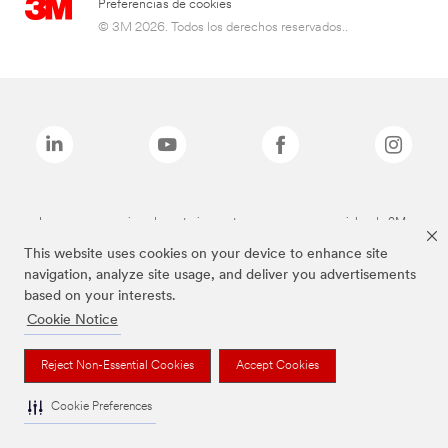
Preferencias de cookies
© 3M 2026. Todos los derechos reservados..
Las marcas mencionadas anteriormente son marcas comerciales de 3M.
This website uses cookies on your device to enhance site
navigation, analyze site usage, and deliver you advertisements
based on your interests.
Cookie Notice
Reject Non-Essential Cookies
Accept Cookies
Cookie Preferences