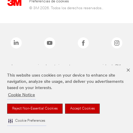
Preferencias de cookies
© 3M 2026. Todos los derechos reservados..
Las marcas mencionadas anteriormente son marcas comerciales de 3M.
This website uses cookies on your device to enhance site
navigation, analyze site usage, and deliver you advertisements
based on your interests.
Cookie Notice
Reject Non-Essential Cookies
Accept Cookies
Cookie Preferences