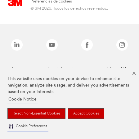
Preferencias de cookies
© 3M 2026. Todos los derechos reservados..
Las marcas mencionadas anteriormente son marcas comerciales de 3M.
This website uses cookies on your device to enhance site
navigation, analyze site usage, and deliver you advertisements
based on your interests.
Cookie Notice
Reject Non-Essential Cookies
Accept Cookies
Cookie Preferences