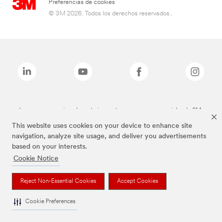
Preferencias de cookies
© 3M 2026. Todos los derechos reservados..
Las marcas mencionadas anteriormente son marcas comerciales de 3M.
This website uses cookies on your device to enhance site
navigation, analyze site usage, and deliver you advertisements
based on your interests.
Cookie Notice
Reject Non-Essential Cookies
Accept Cookies
Cookie Preferences