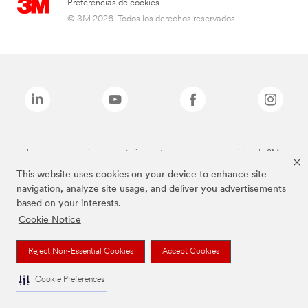
Preferencias de cookies
© 3M 2026. Todos los derechos reservados..
Las marcas mencionadas anteriormente son marcas comerciales de 3M.
This website uses cookies on your device to enhance site
navigation, analyze site usage, and deliver you advertisements
based on your interests.
Cookie Notice
Reject Non-Essential Cookies
Accept Cookies
Cookie Preferences